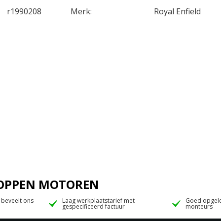
r1990208
Merk:
Royal Enfield
 JOPPEN MOTOREN
 beveelt ons
Laag werkplaatstarief met
Goed opgele
gespecificeerd factuur
monteurs