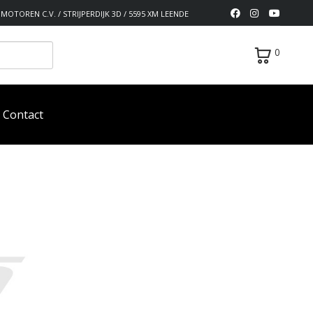
MOTOREN C.V. / STRIJPERDIJK 3D / 5595 XM LEENDE
0
Contact