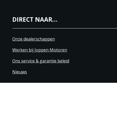
DIRECT NAAR…
Onze dealerschappen
Werken bij Joppen Motoren
Ons service & garantie beleid
Nieuws
+31 40 206 20 33
Contact
Disclaimer
Algemene leverings- & betaling