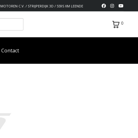
MOTOREN C.V. / STRIJPERDIJK 3D / 5595 XM LEENDE
0
Contact