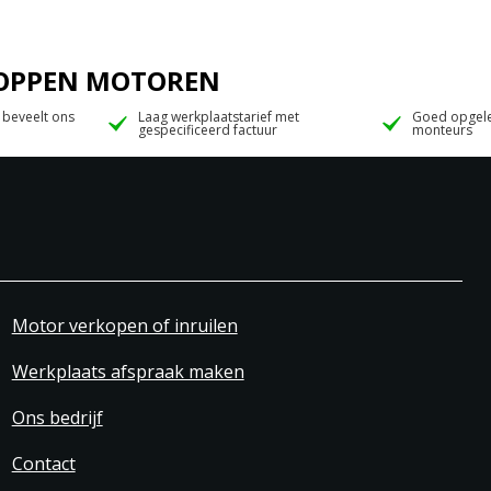
 JOPPEN MOTOREN
 beveelt ons
Laag werkplaatstarief met
Goed opgele
gespecificeerd factuur
monteurs
Motor verkopen of inruilen
Werkplaats afspraak maken
Ons bedrijf
Contact