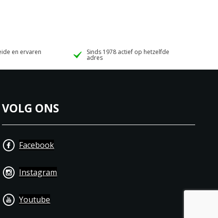
ide en ervaren
Sinds 1978 actief op hetzelfde
adres
VOLG ONS
Facebook
Instagram
Youtube