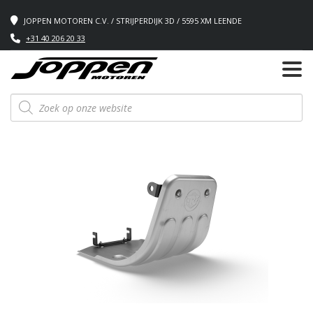
JOPPEN MOTOREN C.V. / STRIJPERDIJK 3D / 5595 XM LEENDE
+31 40 206 20 33
Producten
zoeken