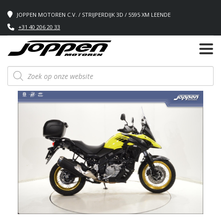
JOPPEN MOTOREN C.V. / STRIJPERDIJK 3D / 5595 XM LEENDE
+31 40 206 20 33
Producten
zoeken