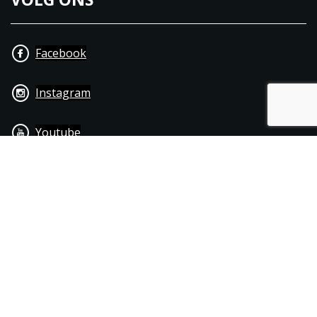
Facebook
Instagram
Youtube
+31 40 206 20 33
Contact
Disclaimer
Algemene leverings- & betalingsvoorwaarden
© 1976 - 2025 | Joppen Motoren C.V.