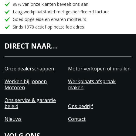
98% van onze klanten beveelt ons aan
Laag werkplaatstarief met gespecificeerd factuur
Goed opgeleide en ervaren monteurs
Sinds 1978 actief op hetzelfde adres
DIRECT NAAR…
Onze dealerschappen
Motor verkopen of inruilen
Werken bij Joppen
Werkplaats afspraak
Motoren
maken
Ons service & garantie
beleid
Ons bedrijf
Nieuws
Contact
VOLG ONS