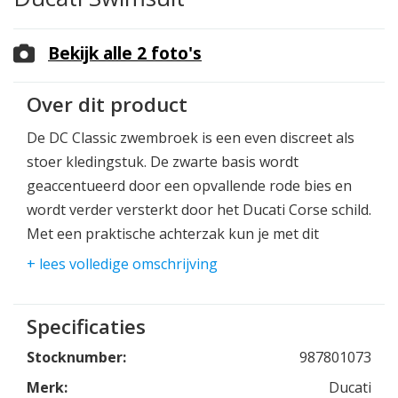
Bekijk alle 2 foto's
Over dit product
De DC Classic zwembroek is een even discreet als
stoer kledingstuk. De zwarte basis wordt
geaccentueerd door een opvallende rode bies en
wordt verder versterkt door het Ducati Corse schild.
Met een praktische achterzak kun je met dit
onmisbare accessoire je Ducati-passie stijlvol
+ lees volledige omschrijving
meenemen naar het zwembad of strand.
Specificaties
Stocknumber:
987801073
Merk:
Ducati