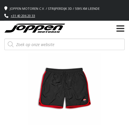
JOPPEN MOTOREN C.V. / STRIJPERDIJK 3D / 5595 XM LEENDE
+31 40 206 20 33
Producten
zoeken