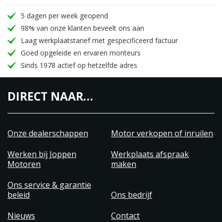
5 dagen per week geopend
98% van onze klanten beveelt ons aan
Laag werkplaatstarief met gespecificeerd factuur
Goed opgeleide en ervaren monteurs
Sinds 1978 actief op hetzelfde adres
DIRECT NAAR…
Onze dealerschappen
Motor verkopen of inruilen
Werken bij Joppen
Werkplaats afspraak
Motoren
maken
Ons service & garantie
beleid
Ons bedrijf
Nieuws
Contact