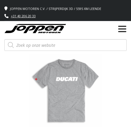
JOPPEN MOTOREN C.V. / STRIJPERDIJK 3D / 5595 XM LEENDE
+31 40 206 20 33
Producten
zoeken