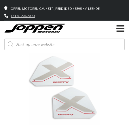
JOPPEN MOTOREN C.V. / STRIJPERDIJK 3D / 5595 XM LEENDE
+31 40 206 20 33
Producten
zoeken