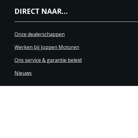
DIRECT NAAR…
Onze dealerschappen
Werken bij Joppen Motoren
Ons service & garantie beleid
Nieuws
+31 40 206 20 33
Contact
Disclaimer
Algemene leverings- & betaling
© 1976 - 2025 | Joppen Motoren C.V.