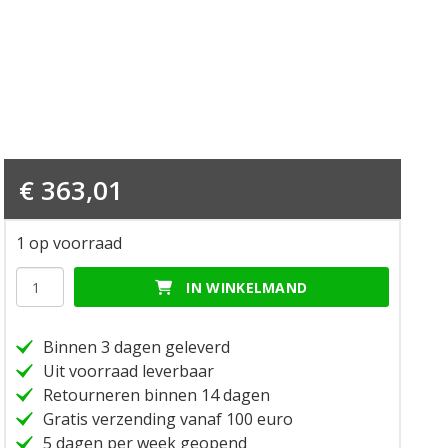
€
363,01
1 op voorraad
Telaietto
IN WINKELMAND
piastra/top
case
finito
Binnen 3 dagen geleverd
topkoffer
Uit voorraad leverbaar
subframe
Retourneren binnen 14 dagen
hoeveelheid
Gratis verzending vanaf 100 euro
5 dagen per week geopend