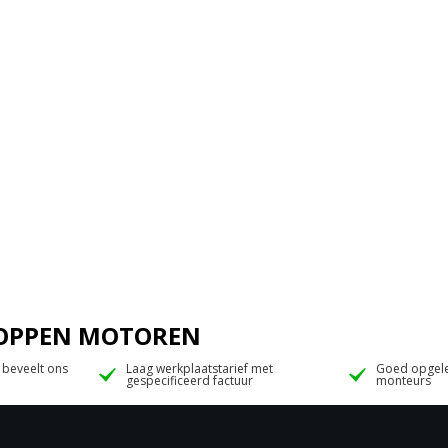
 JOPPEN MOTOREN
 beveelt ons
Laag werkplaatstarief met
Goed opgele
gespecificeerd factuur
monteurs