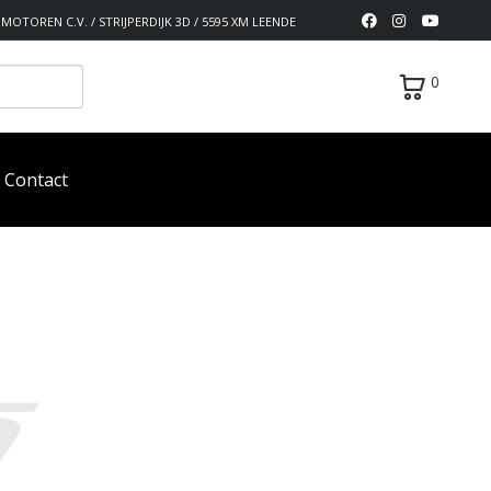
MOTOREN C.V. / STRIJPERDIJK 3D / 5595 XM LEENDE
0
Contact