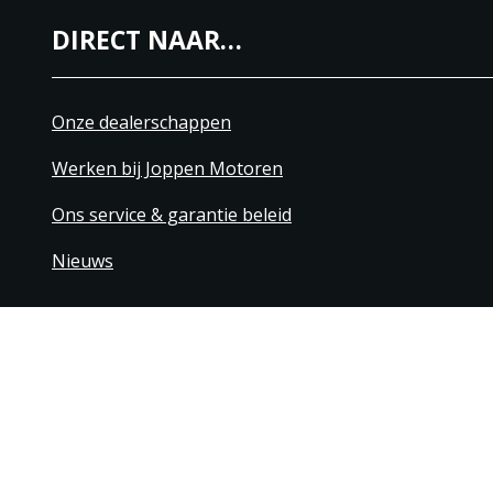
DIRECT NAAR…
Onze dealerschappen
Werken bij Joppen Motoren
Ons service & garantie beleid
Nieuws
+31 40 206 20 33
Contact
Disclaimer
Algemene leverings- & betaling
© 1976 - 2025 | Joppen Motoren C.V.