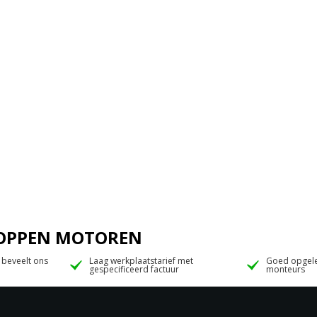
 JOPPEN MOTOREN
 beveelt ons
Laag werkplaatstarief met
Goed opgele
gespecificeerd factuur
monteurs