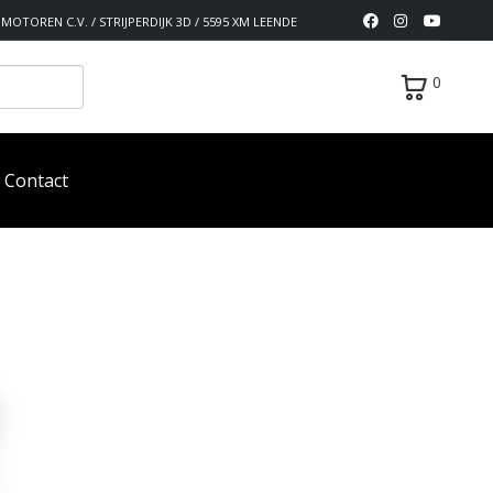
MOTOREN C.V. / STRIJPERDIJK 3D / 5595 XM LEENDE
0
Contact