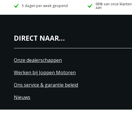
98% van onze klanten
5 dagen per week geopend
aan
DIRECT NAAR…
Onze dealerschappen
Werken bij Joppen Motoren
Ons service & garantie beleid
Nieuws
+31 40 206 20 33