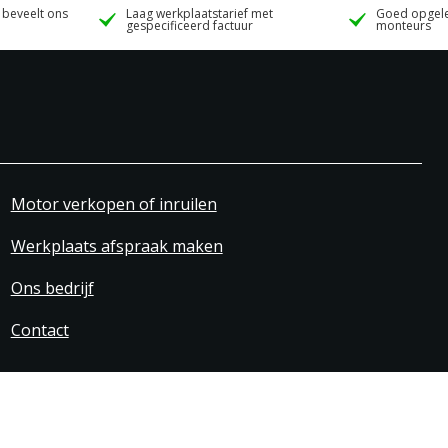
 beveelt ons
Laag werkplaatstarief met
Goed opgele
gespecificeerd factuur
monteurs
Motor verkopen of inruilen
Werkplaats afspraak maken
Ons bedrijf
Contact