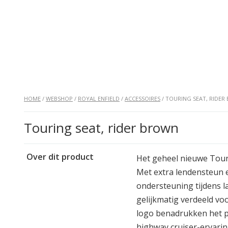
HOME
/
WEBSHOP
/
ROYAL ENFIELD
/
ACCESSOIRES
/ TOURING SEAT, RIDER
Touring seat, rider brown
Over dit product
Het geheel nieuwe Tour
Met extra lendensteun e
ondersteuning tijdens l
gelijkmatig verdeeld vo
logo benadrukken het p
highway cruiser-ervarin