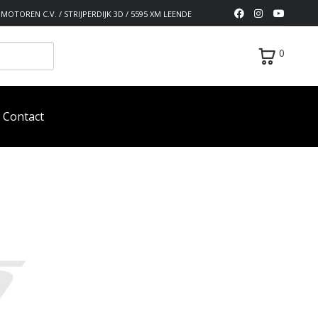
MOTOREN C.V. / STRIJPERDIJK 3D / 5595 XM LEENDE
0
Contact