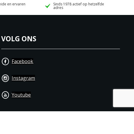
ide en ervaren
Sinds 1978 actief op hetzelfde
adres
VOLG ONS
Facebook
Instagram
Youtube