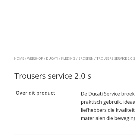
HOME
/
WEBSHOP
/
DUCATI
/
KLEDING
/
BROEKEN
/ TROUSERS SERVICE 2.0 S
Trousers service 2.0 s
Over dit product
De Ducati Service broe
praktisch gebruik, ide
liefhebbers die kwalite
materialen die beweging