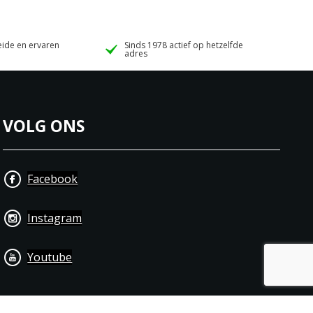
ide en ervaren
Sinds 1978 actief op hetzelfde
adres
VOLG ONS
Facebook
Instagram
Youtube