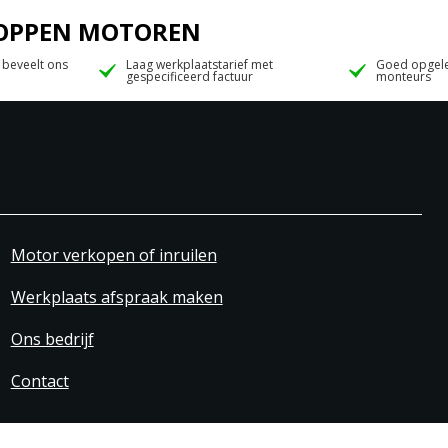
 JOPPEN MOTOREN
 beveelt ons
Laag werkplaatstarief met
Goed opgele
gespecificeerd factuur
monteurs
Motor verkopen of inruilen
Werkplaats afspraak maken
Ons bedrijf
Contact