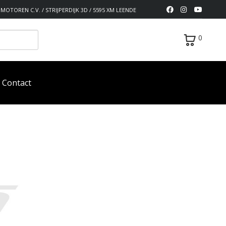
MOTOREN C.V. / STRIJPERDIJK 3D / 5595 XM LEENDE
0
Contact