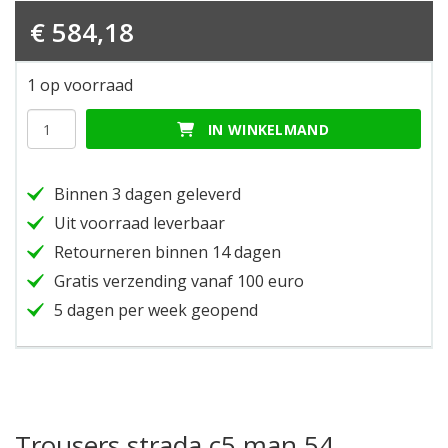
€
584,18
1 op voorraad
Trousers
IN WINKELMAND
strada
c5
man
Binnen 3 dagen geleverd
54
hoeveelheid
Uit voorraad leverbaar
Retourneren binnen 14 dagen
Gratis verzending vanaf 100 euro
5 dagen per week geopend
Trousers strada c5 man 54