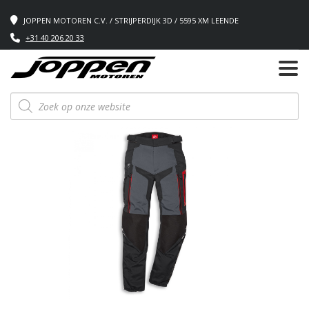
JOPPEN MOTOREN C.V. / STRIJPERDIJK 3D / 5595 XM LEENDE
+31 40 206 20 33
Producten
zoeken