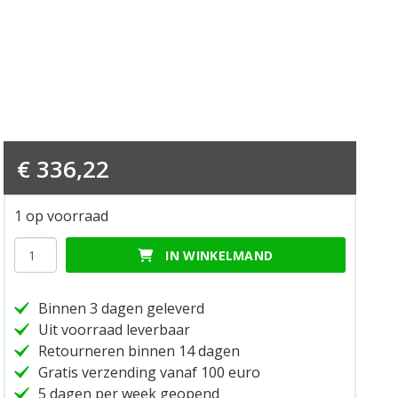
€
336,22
1 op voorraad
Trousers
IN WINKELMAND
tour
c4
man
Binnen 3 dagen geleverd
xl
Uit voorraad leverbaar
hoeveelheid
Retourneren binnen 14 dagen
Gratis verzending vanaf 100 euro
5 dagen per week geopend