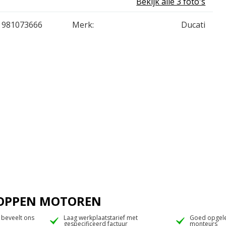
Bekijk alle 3 foto's
981073666
Merk:
Ducati
 JOPPEN MOTOREN
 beveelt ons
Laag werkplaatstarief met
Goed opgele
gespecificeerd factuur
monteurs