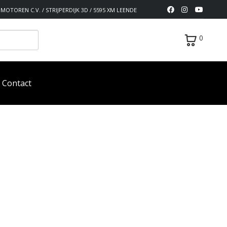
MOTOREN C.V. / STRIJPERDIJK 3D / 5595 XM LEENDE
0
Contact