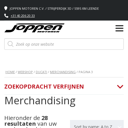
JOPPEN MOTOREN C.V. / STRIJPERDIJK 3D / 5595 XM LEENDE
+31 40 206 20 33
Producten
zoeken
HOME
/
WEBSHOP
/
DUCATI
/
MERCHANDISING
/ PAGINA 3
ZOEKOPDRACHT VERFIJNEN
Merchandising
Hieronder de
28
resultaten
van uw
Sort by name: A to Z