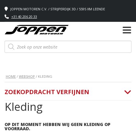
JOPPEN MOTOREN C.V. / STRIJPERDIJK 3D / 5595 XM LEENDE
+31 40 206 20 33
Producten
zoeken
HOME
/
WEBSHOP
/ KLEDING
ZOEKOPDRACHT VERFIJNEN
Kleding
OP DIT MOMENT HEBBEN WIJ GEEN KLEDING OP
VOORRAAD.