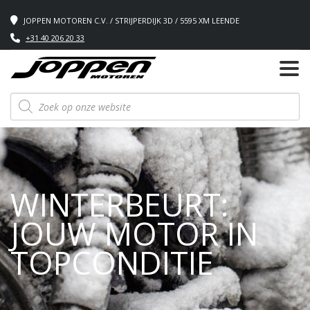
JOPPEN MOTOREN C.V. / STRIJPERDIJK 3D / 5595 XM LEENDE
+31 40 206 20 33
Producten
zoeken
WINTERBEURT:
JOUW MOTOR IN
TOPCONDITIE