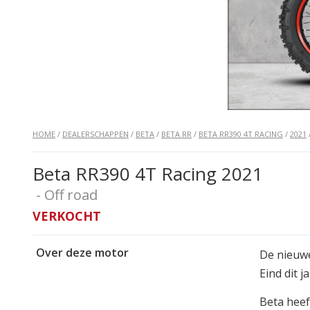
HOME
/
DEALERSCHAPPEN
/
BETA
/
BETA RR
/
BETA RR390 4T RACING
/
2021
Beta RR390 4T Racing 2021
- Off road
VERKOCHT
Over deze motor
De nieuwe
Eind dit 
Beta heef