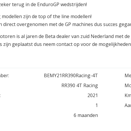
e zeker terug in de EnduroGP wedstrijden!
 modellen zijn de top of the line modellen!
n direct overgenomen met de GP machines dus succes gega
toren is al jaren de Beta dealer van zuid Nederland met de 
s zijn geplaatst dus neem contact op voor de mogelijkheden
ber:
BEMY21RR390Racing-4T
Me
RR390 4T Racing
Mo
:
2021
Km
1
Aa
6 maanden