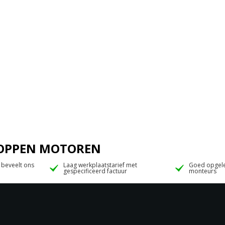
 JOPPEN MOTOREN
 beveelt ons
Laag werkplaatstarief met
Goed opgele
gespecificeerd factuur
monteurs