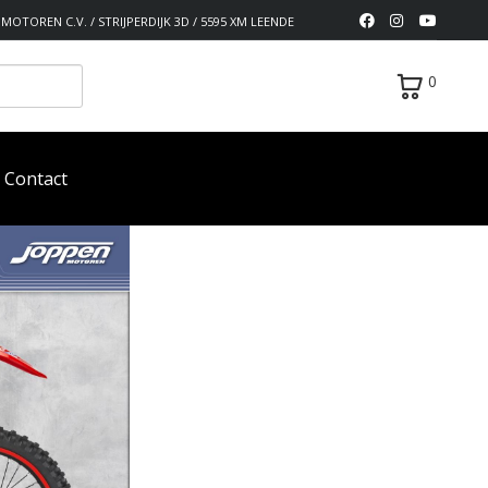
MOTOREN C.V. / STRIJPERDIJK 3D / 5595 XM LEENDE
0
Contact