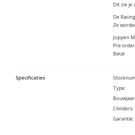
Dit zie j
De Racing
Ze worde
Joppen Mo
Pre order
Beta!
Specificaties
Stocknum
Type:
Bouwjaar
Cilinders:
Garantie: