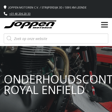
JOPPEN MOTOREN C.V. / STRIJPERDIJK 3D / 5595 XM LEENDE
+31 40 206 20 33
Producten
zoeken
ONDERHOUDSCONT
ROYAL ENFIELD