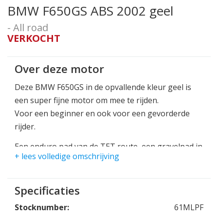
BMW F650GS ABS 2002 geel
- All road
VERKOCHT
Over deze motor
Deze BMW F650GS in de opvallende kleur geel is
een super fijne motor om mee te rijden.
Voor een beginner en ook voor een gevorderde
rijder.
Een enduro pad van de TET route, een gravelpad in
+ lees volledige omschrijving
de bergen of gewoon stadsverkeer, deze motor
kan alles.
Specificaties
Luxe uitvoering met ABS en handvatverwarming.
Fijne extra is de topkoffer.
Stocknumber:
61MLPF