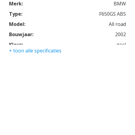
Merk:
BMW
Type:
F650GS ABS
Model:
All road
Bouwjaar:
2002
Kleur:
geel
+ toon alle specificaties
Kmstand:
49100km
Cilinders:
1
Aantal CC:
650
Garantie:
3 maanden