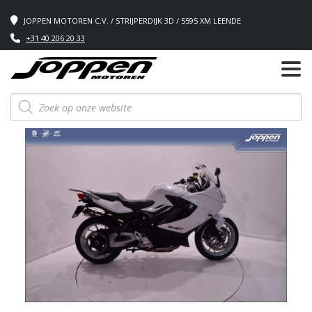
JOPPEN MOTOREN C.V. / STRIJPERDIJK 3D / 5595 XM LEENDE
+31 40 206 20 33
Producten
zoeken