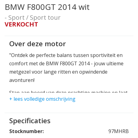
BMW F800GT 2014 wit
- Sport / Sport tour
VERKOCHT
Over deze motor
"Ontdek de perfecte balans tussen sportiviteit en
comfort met de BMW F800GT 2014 - jouw ultieme
metgezel voor lange ritten en opwindende
avonturen!
Stap aan boord van deze prachtige machine en laat
+ lees volledige omschrijving
je verrassen door zijn veelzijdigheid en prestaties.
Met zijn krachtige 800cc-tweecilindermotor en
geavanceerd chassis biedt de F800GT een
Specificaties
dynamische rijervaring, of je nu kronkelende
Stocknumber:
97MHRB
bergwegen verkent of lange afstanden aflegt op de