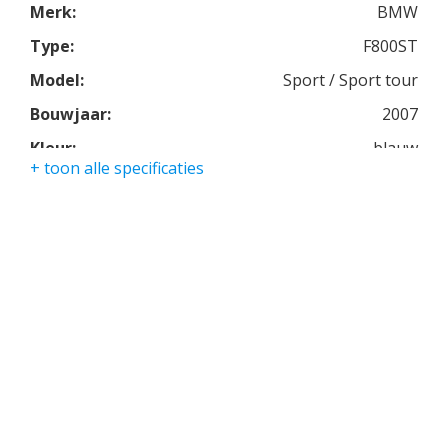
Merk:
BMW
Type:
F800ST
Model:
Sport / Sport tour
Bouwjaar:
2007
Kleur:
blauw
+ toon alle specificaties
Kmstand:
51523km
Cilinders:
2
Aantal CC:
800
Garantie:
3 maanden