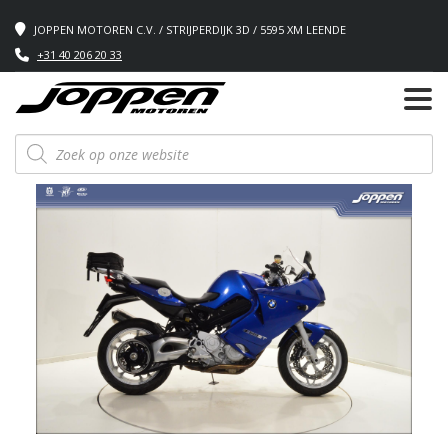
JOPPEN MOTOREN C.V. / STRIJPERDIJK 3D / 5595 XM LEENDE
+31 40 206 20 33
Producten
zoeken