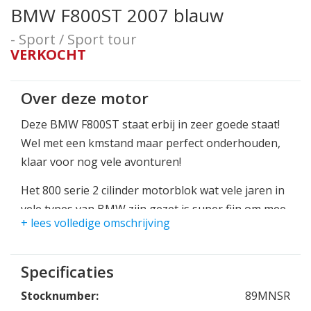
BMW F800ST 2007 blauw
- Sport / Sport tour
VERKOCHT
Over deze motor
Deze BMW F800ST staat erbij in zeer goede staat!
Wel met een kmstand maar perfect onderhouden,
klaar voor nog vele avonturen!
Het 800 serie 2 cilinder motorblok wat vele jaren in
vele types van BMW zijn gezet is super fijn om mee
+ lees volledige omschrijving
te rijden!
Uitgevoerd met een pratisch topkoffertasje.
Specificaties
Stocknumber:
89MNSR