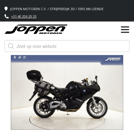
JOPPEN MOTOREN C.V. / STRIJPERDIJK 3D / 5595 XM LEENDE
+31 40 206 20 33
Producten
zoeken