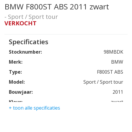
BMW F800ST ABS 2011 zwart
- Sport / Sport tour
VERKOCHT
Specificaties
Stocknumber:
98MBDK
Merk:
BMW
Type:
F800ST ABS
Model:
Sport / Sport tour
Bouwjaar:
2011
Kleur:
zwart
+ toon alle specificaties
Kmstand:
18684km
Cilinders:
2