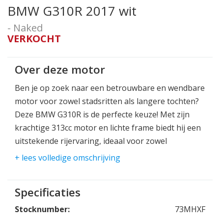
BMW G310R 2017 wit
- Naked
VERKOCHT
Over deze motor
Ben je op zoek naar een betrouwbare en wendbare
motor voor zowel stadsritten als langere tochten?
Deze BMW G310R is de perfecte keuze! Met zijn
krachtige 313cc motor en lichte frame biedt hij een
uitstekende rijervaring, ideaal voor zowel
beginners als ervaren rijders.
+ lees volledige omschrijving
De G310R heeft een sportief design, comfortabele
zithouding en is uitgerust met moderne
Specificaties
technologie, waaronder ABS voor extra veiligheid.
Stocknumber:
73MHXF
Of je nu door de drukke straten van de stad rijdt of