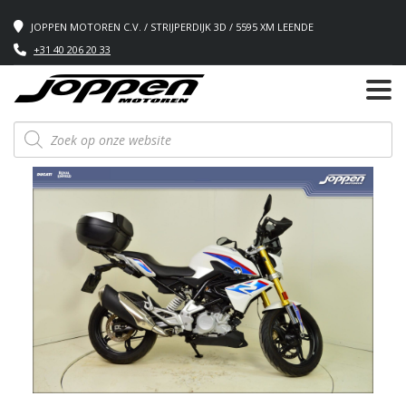
JOPPEN MOTOREN C.V. / STRIJPERDIJK 3D / 5595 XM LEENDE
+31 40 206 20 33
Producten
zoeken