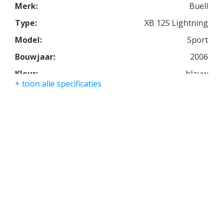
Merk:
Buell
Type:
XB 12S Lightning
Model:
Sport
Bouwjaar:
2006
Kleur:
blauw
+ toon alle specificaties
Kmstand:
18491km
Cilinders:
2
Aantal CC:
1200
Garantie:
3 maanden