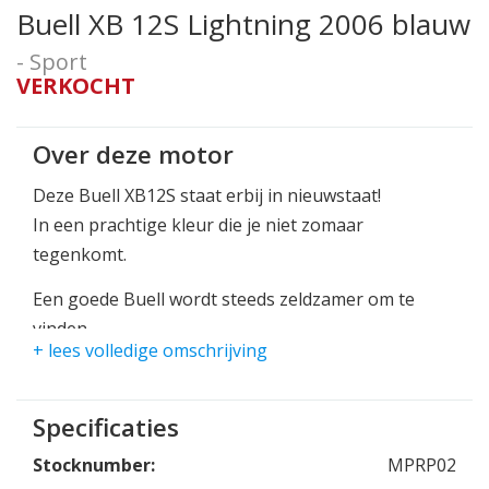
Buell XB 12S Lightning 2006 blauw
- Sport
VERKOCHT
Over deze motor
Deze Buell XB12S staat erbij in nieuwstaat!
In een prachtige kleur die je niet zomaar
tegenkomt.
Een goede Buell wordt steeds zeldzamer om te
vinden.
+ lees volledige omschrijving
Dus nu weer een mooie kans bij Joppen Motoren!
Een heerlijk eigenzinnig Vtwinblok in een sport
Specificaties
motor, karakter ten top!
Stocknumber:
MPRP02
Deze Buell staat klaar op verse Dunlop bandjes!