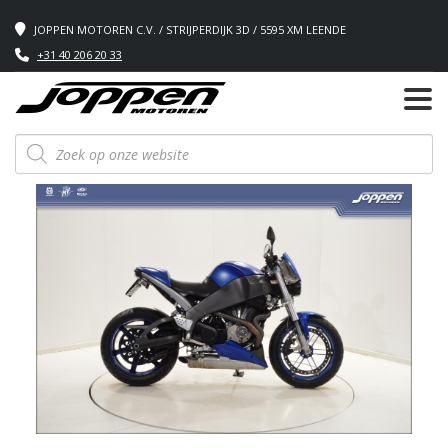
JOPPEN MOTOREN C.V. / STRIJPERDIJK 3D / 5595 XM LEENDE
+31 40 206 20 33
Producten
zoeken