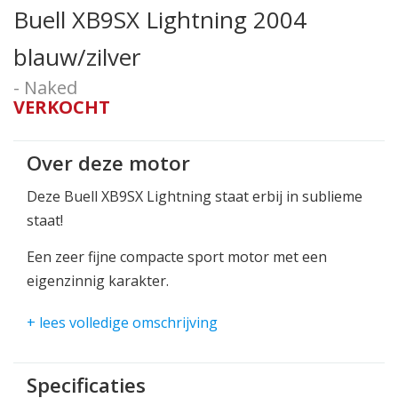
Buell XB9SX Lightning 2004
blauw/zilver
- Naked
VERKOCHT
Over deze motor
Deze Buell XB9SX Lightning staat erbij in sublieme
staat!
Een zeer fijne compacte sport motor met een
eigenzinnig karakter.
Opzoek naar een sportmotor waarvan je er niet
+ lees volledige omschrijving
zomaar 100 van voorbij ziet knallen.
Denk dan zeker eens na over een Buell!
Specificaties