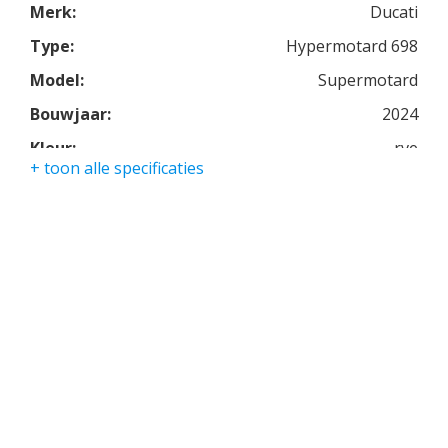
Merk:
Ducati
Type:
Hypermotard 698
Model:
Supermotard
Bouwjaar:
2024
Kleur:
rve
+ toon alle specificaties
Kmstand:
0Km
Cilinders:
1
Aantal CC:
698
Garantie:
twee jaar