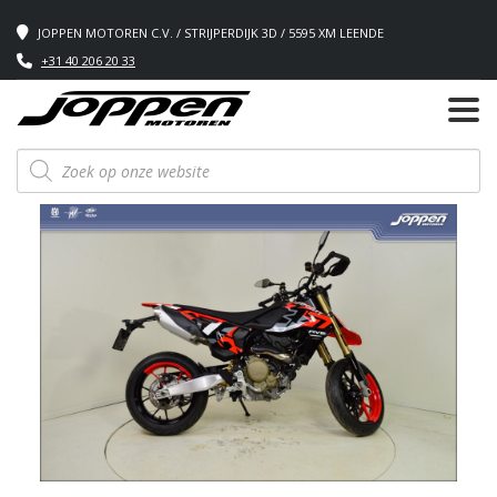
JOPPEN MOTOREN C.V. / STRIJPERDIJK 3D / 5595 XM LEENDE
+31 40 206 20 33
Producten
zoeken