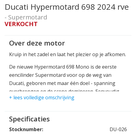
Ducati Hypermotard 698 2024 rve
- Supermotard
VERKOCHT
Over deze motor
Kruip in het zadel en laat het plezier op je afkomen.
De nieuwe Hypermotard 698 Mono is de eerste
eencilinder Supermotard voor op de weg van
Ducati, geboren met maar één doel - spanning
overbrengen en de scene domineren. Eenvoudig,
+ lees volledige omschrijving
licht en wendbaar, het is een echte funbike met
race-DNA.
Specificaties
Stocknumber:
DU-026