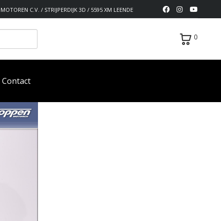
MOTOREN C.V. / STRIJPERDIJK 3D / 5595 XM LEENDE
0
Contact