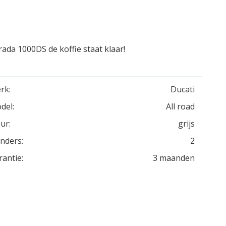
ada 1000DS de koffie staat klaar!
rk:
Ducati
del:
All road
ur:
grijs
inders:
2
rantie:
3 maanden