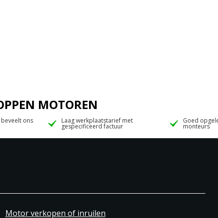
 JOPPEN MOTOREN
 beveelt ons
Laag werkplaatstarief met
Goed opgele
gespecificeerd factuur
monteurs
Motor verkopen of inruilen