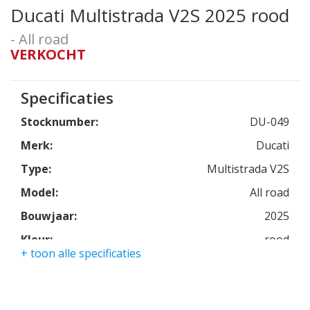
Ducati Multistrada V2S 2025 rood
- All road
VERKOCHT
Specificaties
Stocknumber:
DU-049
Merk:
Ducati
Type:
Multistrada V2S
Model:
All road
Bouwjaar:
2025
Kleur:
rood
+ toon alle specificaties
Kmstand:
0Km
Cilinders:
2