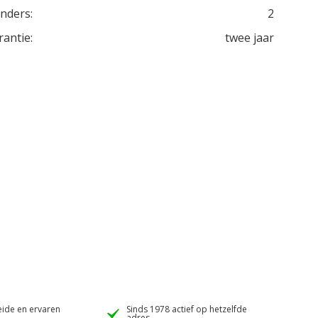
inders:
2
rantie:
twee jaar
ide en ervaren
Sinds 1978 actief op hetzelfde
adres