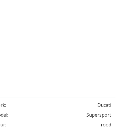
rk:
Ducati
del:
Supersport
ur:
rood