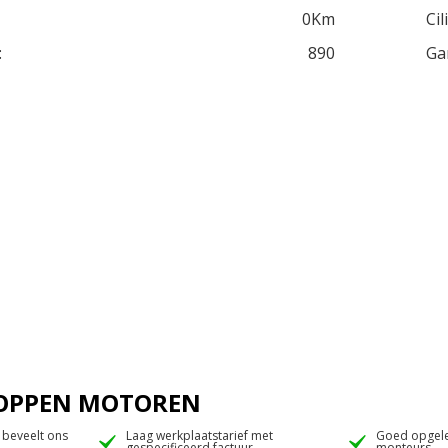
0Km
Cil
:
890
Ga
 JOPPEN MOTOREN
 beveelt ons
Laag werkplaatstarief met
Goed opgele
gespecificeerd factuur
monteurs