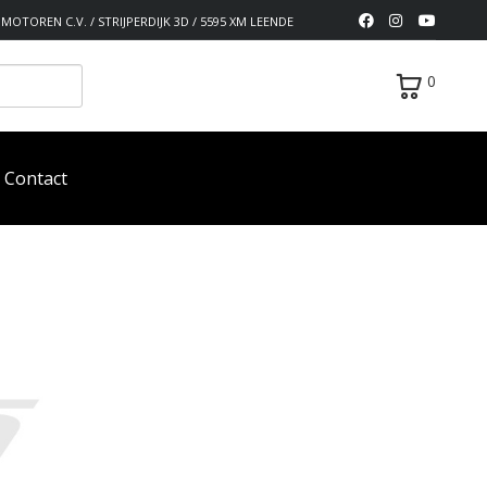
MOTOREN C.V. / STRIJPERDIJK 3D / 5595 XM LEENDE
0
Contact