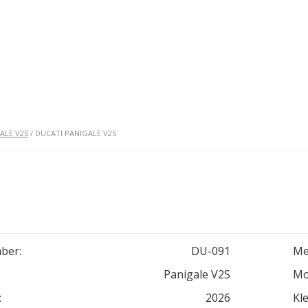
ALE V2S
/ DUCATI PANIGALE V2S
ber:
DU-091
Me
Panigale V2S
Mo
:
2026
Kle