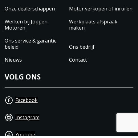
en een donkere, stijlvolle uitstraling die de
Nightshift uniek maakt binnen de Scrambler-
Onze dealerschappen
Motor verkopen of inruilen
familie.
Werken bij Joppen
Werkplaats afspraak
Motoren
maken
Deze Ducati Scrambler Nightshift 2025 is perfect
voor wie houdt van karakter, uitstraling en
Ons service & garantie
rijplezier in zijn puurste vorm. Een motor die niet
beleid
Ons bedrijf
probeert te imponeren met brute cijfers, maar juist
Nieuws
Contact
met beleving, finesse en stijl.
VOLG ONS
Facebook
Instagram
Youtube