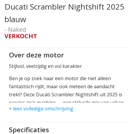
Ducati Scrambler Nightshift 2025
blauw
- Naked
VERKOCHT
Over deze motor
Stijlvol, veelzijdig en vol karakter
Ben je op zoek naar een motor die niet alleen
fantastisch rijdt, maar ook meteen de aandacht
trekt? Deze Ducati Scrambler Nightshift uit 2025 is
precies zo’n machine — een stijlvolle mix van urban
+ lees volledige omschrijving
cool, klassieke details en moderne techniek. Perfect
voor zowel dagelijkse ritten als ontspannen
toertochten.
Specificaties