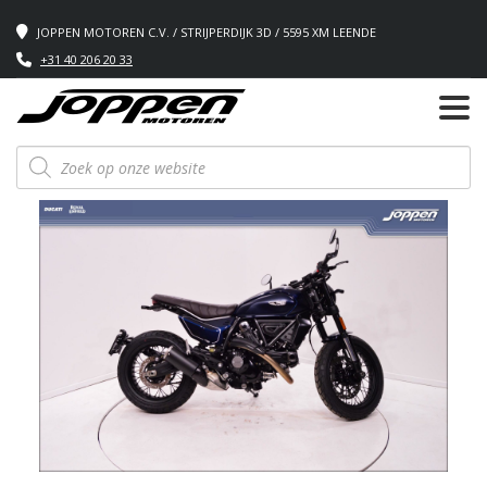
JOPPEN MOTOREN C.V. / STRIJPERDIJK 3D / 5595 XM LEENDE
+31 40 206 20 33
Producten
zoeken