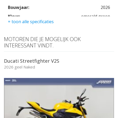
Bouwjaar:
2026
Kleur:
emerald green
+ toon alle specificaties
Kmstand:
0Km
Cilinders:
2
MOTOREN DIE JE MOGELIJK OOK
Aantal CC:
803
INTERESSANT VINDT.
Garantie:
twee jaar
Ducati Streetfighter V2S
2026 geel Naked