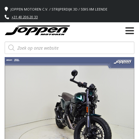
JOPPEN MOTOREN C.V. / STRIJPERDIJK 3D / 5595 XM LEENDE
+31 40 206 20 33
Producten
zoeken