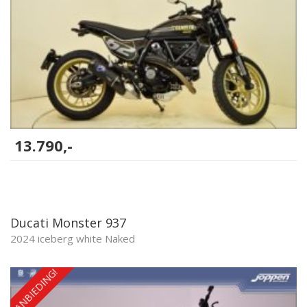
13.790,-
Ducati Monster 937
2024 iceberg white Naked
AANBIEDING!