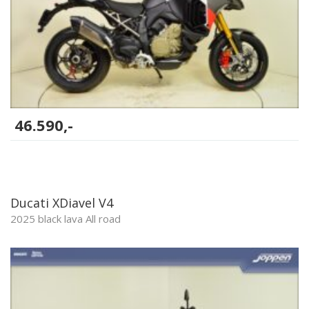
46.590,-
Ducati XDiavel V4
2025 black lava All road