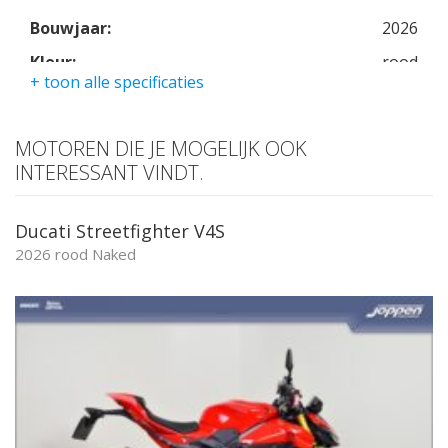
Bouwjaar:
2026
Kleur:
rood
+ toon alle specificaties
Kmstand:
0Km
Cilinders:
4
MOTOREN DIE JE MOGELIJK OOK
Aantal CC:
1103
INTERESSANT VINDT.
Garantie:
twee jaar
Ducati Streetfighter V4S
2026 rood Naked