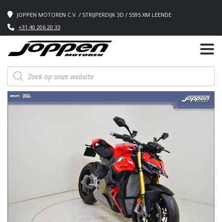
JOPPEN MOTOREN C.V. / STRIJPERDIJK 3D / 5595 XM LEENDE
+31 40 206 20 33
Producten
zoeken