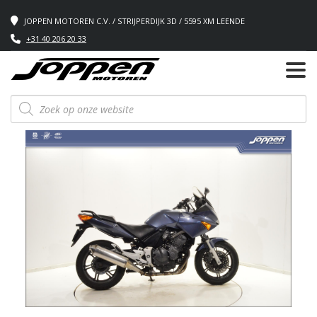
JOPPEN MOTOREN C.V. / STRIJPERDIJK 3D / 5595 XM LEENDE
+31 40 206 20 33
Producten
zoeken