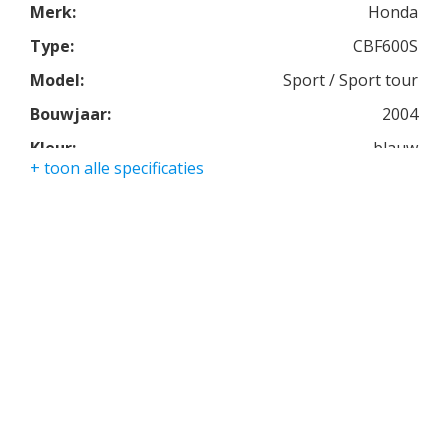
Merk:
Honda
Type:
CBF600S
Model:
Sport / Sport tour
Bouwjaar:
2004
Kleur:
blauw
+ toon alle specificaties
Kmstand:
100759km
Cilinders:
4
Aantal CC:
600
Garantie:
3 maanden