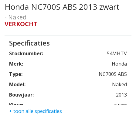
Honda NC700S ABS 2013 zwart
- Naked
VERKOCHT
Specificaties
Stocknumber:
54MHTV
Merk:
Honda
Type:
NC700S ABS
Model:
Naked
Bouwjaar:
2013
Kleur:
zwart
+ toon alle specificaties
Kmstand:
15955km
Cilinders:
2