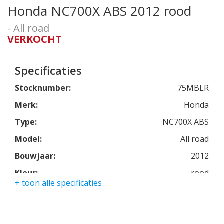
Honda NC700X ABS 2012 rood
- All road
VERKOCHT
Specificaties
Stocknumber:
75MBLR
Merk:
Honda
Type:
NC700X ABS
Model:
All road
Bouwjaar:
2012
Kleur:
rood
+ toon alle specificaties
Kmstand:
24882km
Cilinders:
2