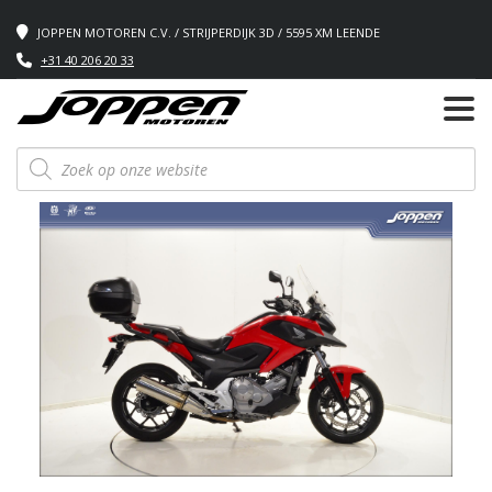
JOPPEN MOTOREN C.V. / STRIJPERDIJK 3D / 5595 XM LEENDE
+31 40 206 20 33
Producten
zoeken