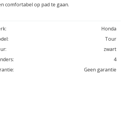
en comfortabel op pad te gaan.
rk:
Honda
del:
Tour
ur:
zwart
inders:
4
rantie:
Geen garantie