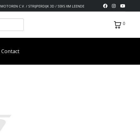
MOTOREN C.V. / STRIJPERDIJK 3D / 5595 XM LEENDE
0
Contact