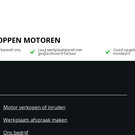
 JOPPEN MOTOREN
 beveelt ons
Laag werkplaatstarief met
Goed opgele
gespecificeerd factuur
monteurs
Motor verkopen of inruilen
Werkplaats afspraak maken
Ons bedrijf