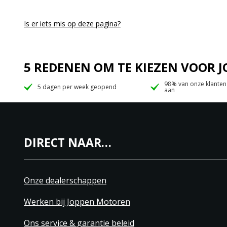
Is er iets mis op deze pagina?
5 REDENEN OM TE KIEZEN VOOR
98% van onze klanten
5 dagen per week geopend
aan
DIRECT NAAR…
Onze dealerschappen
Werken bij Joppen Motoren
Ons service & garantie beleid