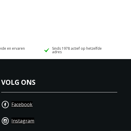
ide en ervaren
Sinds 1978 actief op hetzelfde
adres
VOLG ONS
Facebook
Instagram