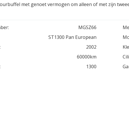
 tourbuffel met genoet vermogen om alleen of met zijn twee
ber:
MGSZ66
Me
ST1300 Pan European
Mo
:
2002
Kle
60000km
Cil
:
1300
Ga