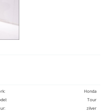
rk:
Honda
del:
Tour
ur:
zilver