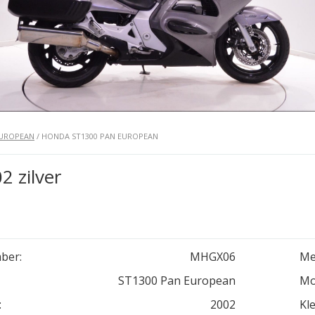
EUROPEAN
/ HONDA ST1300 PAN EUROPEAN
 zilver
ber:
MHGX06
Me
ST1300 Pan European
Mo
:
2002
Kle