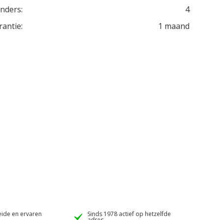
inders:
4
rantie:
1 maand
ide en ervaren
Sinds 1978 actief op hetzelfde
adres