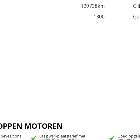
129738km
Cil
:
1300
Ga
 JOPPEN MOTOREN
 beveelt ons
Laag werkplaatstarief met
Goed opgele
gespecificeerd factuur
monteurs