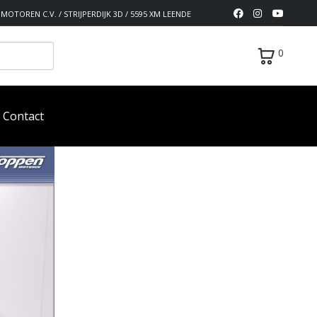
MOTOREN C.V. / STRIJPERDIJK 3D / 5595 XM LEENDE
0
Contact