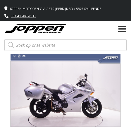
JOPPEN MOTOREN C.V. / STRIJPERDIJK 3D / 5595 XM LEENDE
+31 40 206 20 33
Producten
zoeken