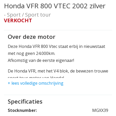
Honda VFR 800 VTEC 2002 zilver
- Sport / Sport tour
VERKOCHT
Over deze motor
Deze Honda VFR 800 Vtec staat erbij in nieuwstaat
met nog geen 24.000km.
Afkomstig van de eerste eigenaar!
De Honda VFR, met het V4 blok, de bewezen trouwe
sport tour motor van Honda!
+ lees volledige omschrijving
De 800 vtec is van alle markten thuis, rustig touren
ofwel heerlijk racen, hij kan het allebij.
Specificaties
Met 110pk en 80Nm heb je cijfers die je goed kan
Stocknumber:
MGXX39
gebruiken!