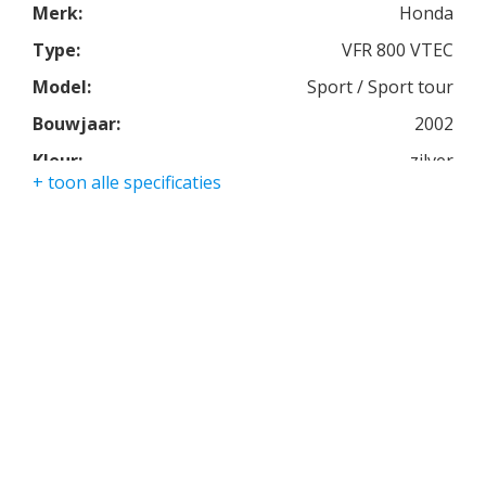
Merk:
Honda
Geleverd met aftermarket einddempers voor een
Type:
VFR 800 VTEC
heerlijk geluid.
Model:
Sport / Sport tour
Duo cover en originele zijkoffers maken de
Bouwjaar:
2002
motorfiets compleet.
Kleur:
zilver
Complete historie bekend!
+ toon alle specificaties
Kmstand:
23607km
Cilinders:
4
Aantal CC:
800
Garantie:
3 maanden