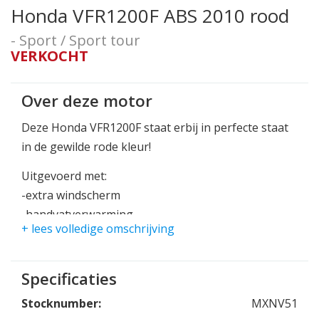
Honda VFR1200F ABS 2010 rood
- Sport / Sport tour
VERKOCHT
Over deze motor
Deze Honda VFR1200F staat erbij in perfecte staat
in de gewilde rode kleur!
Uitgevoerd met:
-extra windscherm
-handvatverwarming
+ lees volledige omschrijving
-middenbok
Een heerlijke soepele en snelle sport tour machine
Specificaties
voor solo en duo gebruikt!
Welgeteld 173pk zorgt voor een heerlijk soepel
Stocknumber:
MXNV51