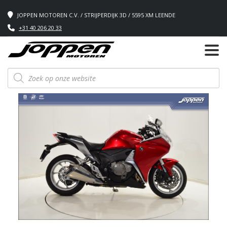
JOPPEN MOTOREN C.V. / STRIJPERDIJK 3D / 5595 XM LEENDE
+31 40 206 20 33
Producten
zoeken