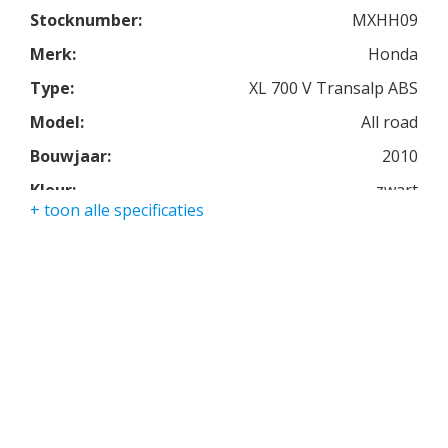
Stocknumber:
MXHH09
Comfort staat hoog bij deze motorfiets, een echte
Merk:
Honda
reismotor.
Voor de perfecte asfalt wegen ofwel de minder
Type:
XL 700 V Transalp ABS
goede grindpaden.
Model:
All road
Voorzien van een topkoffer en een middenbok.
Bouwjaar:
2010
Kleur:
zwart
+ toon alle specificaties
Kmstand:
56000km
Cilinders:
2
Aantal CC:
700
Garantie:
3 maanden