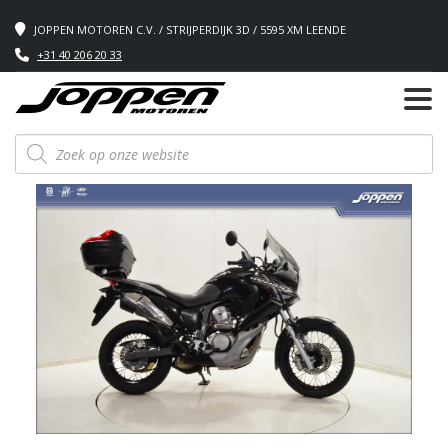
JOPPEN MOTOREN C.V. / STRIJPERDIJK 3D / 5595 XM LEENDE
+31 40 206 20 33
Producten
zoeken