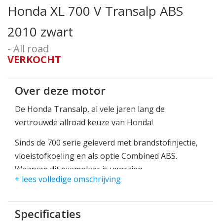
Honda XL 700 V Transalp ABS
2010 zwart
- All road
VERKOCHT
Over deze motor
De Honda Transalp, al vele jaren lang de
vertrouwde allroad keuze van Honda!
Sinds de 700 serie geleverd met brandstofinjectie,
vloeistofkoeling en als optie Combined ABS.
Waarvan dit exemplaar is voorzien.
+ lees volledige omschrijving
De motorfiets heeft 60pk, geen recordcijfer, maar
samen met het juiste koppel zeker prima voor dit
Specificaties
type motorfiets.