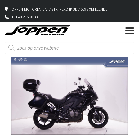
JOPPEN MOTOREN C.V. / STRIJPERDIJK 3D / 5595 XM LEENDE
+31 40 206 20 33
Producten
zoeken