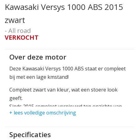
Kawasaki Versys 1000 ABS 2015
zwart
- All road
VERKOCHT
Over deze motor
Deze Kawasaki Versys 1000 ABS staat er compleet
bij met een lage kmstand!
Compleet zwart van kleur, wat een stoere look
geeft.
Sinds 2015 compleet vernieuwd ten opzichte van
+ lees volledige omschrijving
het vorige model, een flinke upgrade!
Power modussen, traction control en abs zorgen
Specificaties
voor veiligheid.