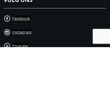
Facebook
Instagram
Youtube
+31 40 206 20 33
Contact
Disclaimer
Algemene leverings- & betalingsvoorwaarden
© 1976 - 2025 | Joppen Motoren C.V.