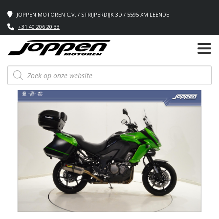
JOPPEN MOTOREN C.V. / STRIJPERDIJK 3D / 5595 XM LEENDE
+31 40 206 20 33
Producten
zoeken