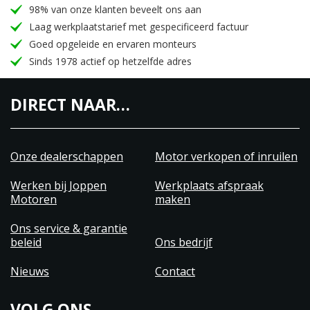
98% van onze klanten beveelt ons aan
Laag werkplaatstarief met gespecificeerd factuur
Goed opgeleide en ervaren monteurs
Sinds 1978 actief op hetzelfde adres
DIRECT NAAR…
Onze dealerschappen
Motor verkopen of inruilen
Werken bij Joppen
Werkplaats afspraak
Motoren
maken
Ons service & garantie
beleid
Ons bedrijf
Nieuws
Contact
VOLG ONS