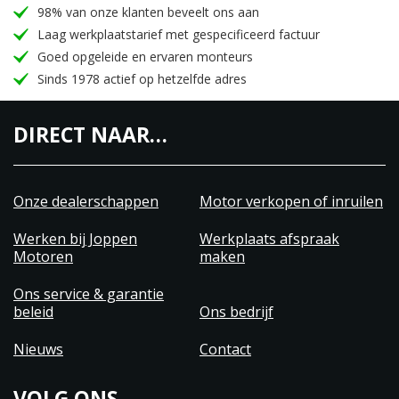
98% van onze klanten beveelt ons aan
Laag werkplaatstarief met gespecificeerd factuur
Goed opgeleide en ervaren monteurs
Sinds 1978 actief op hetzelfde adres
DIRECT NAAR…
Onze dealerschappen
Motor verkopen of inruilen
Werken bij Joppen
Werkplaats afspraak
Motoren
maken
Ons service & garantie
beleid
Ons bedrijf
Nieuws
Contact
VOLG ONS