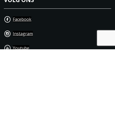
Facebook
Instagram
Youtube
+31 40 206 20 33
Contact
Disclaimer
Algemene leverings- & betalingsvoorwaarden
© 1976 - 2025 | Joppen Motoren C.V.