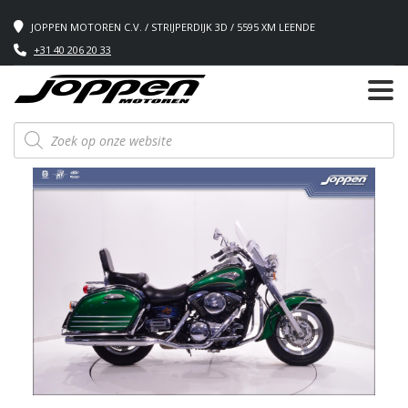
JOPPEN MOTOREN C.V. / STRIJPERDIJK 3D / 5595 XM LEENDE
+31 40 206 20 33
Producten
zoeken