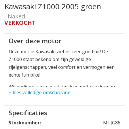
Kawasaki Z1000 2005 groen
- Naked
VERKOCHT
Over deze motor
Deze mooie Kawasaki ziet er zeer goed uit! De
Z1000 staat bekend om zijn geweldige
rijeigenschappen, veel comfort en vermogen een
echte fun bike!
Wij nodigen u graag uit om deze motor te komen
+ lees volledige omschrijving
bekijken en indien gewenst een proefrit te maken!
Specificaties
Stocknumber:
MTJG86