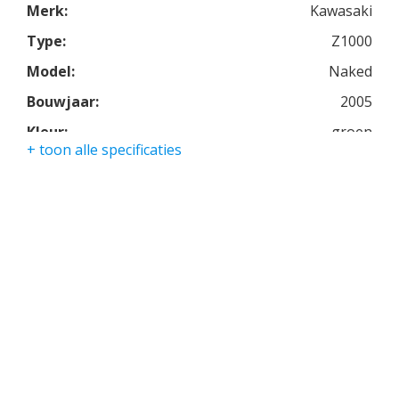
Merk:
Kawasaki
Type:
Z1000
Model:
Naked
Bouwjaar:
2005
Kleur:
groen
+ toon alle specificaties
Kmstand:
46980km
Cilinders:
4
Aantal CC:
1000
Garantie:
3 maanden