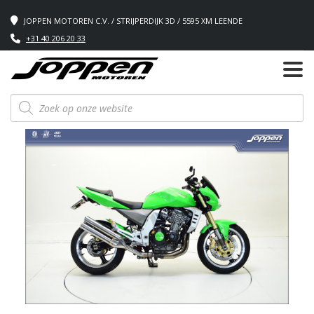
JOPPEN MOTOREN C.V. / STRIJPERDIJK 3D / 5595 XM LEENDE
+31 40 206 20 33
Producten
zoeken