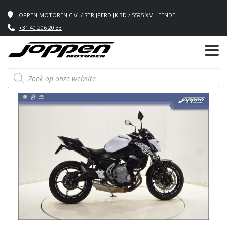
JOPPEN MOTOREN C.V. / STRIJPERDIJK 3D / 5595 XM LEENDE
+31 40 206 20 33
Producten
zoeken