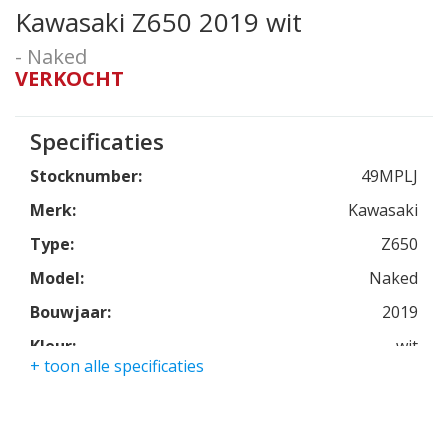
Kawasaki Z650 2019 wit
- Naked
VERKOCHT
Specificaties
Stocknumber:
49MPLJ
Merk:
Kawasaki
Type:
Z650
Model:
Naked
Bouwjaar:
2019
Kleur:
wit
+ toon alle specificaties
Kmstand:
13952km
Cilinders:
2