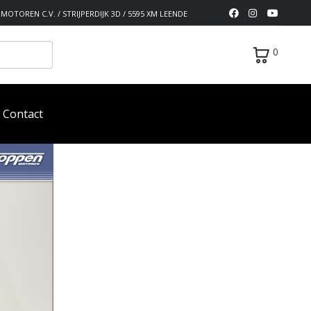
MOTOREN C.V. / STRIJPERDIJK 3D / 5595 XM LEENDE
0
Contact