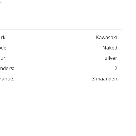
.
rk:
Kawasaki
del:
Naked
ur:
zilver
inders:
2
rantie:
3 maanden