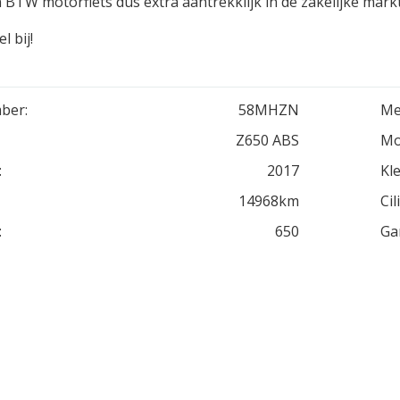
n BTW motorfiets dus extra aantrekklijk in de zakelijke markt
l bij!
ber:
58MHZN
Me
Z650 ABS
Mo
:
2017
Kle
14968km
Cil
:
650
Ga