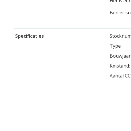
Het is ee
Ben er sne
Specificaties
Stocknum
Type:
Bouwjaar
Kmstand:
Aantal CC