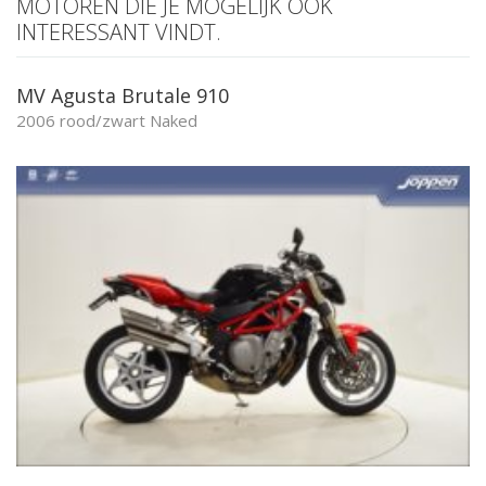
MOTOREN DIE JE MOGELIJK OOK
Aantal CC:
125
INTERESSANT VINDT.
Garantie:
Geen garantie
MV Agusta Brutale 910
2006 rood/zwart Naked