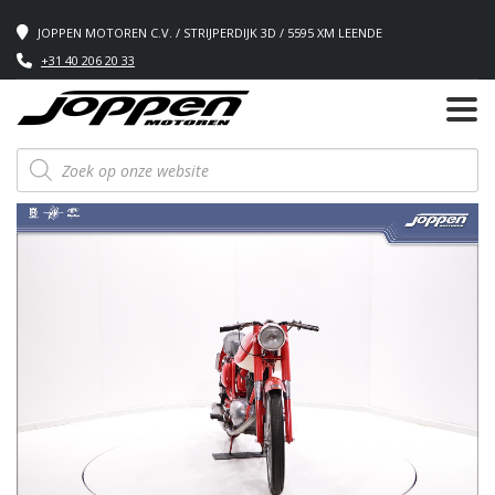
JOPPEN MOTOREN C.V. / STRIJPERDIJK 3D / 5595 XM LEENDE
+31 40 206 20 33
Producten
zoeken