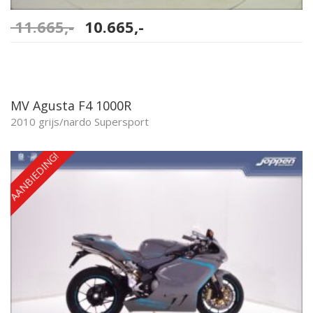
11.665,-
Oorspronkelijke
10.665,-
Huidige
prijs
prijs
was:
is:
11.665,-.
10.665,-.
MV Agusta F4 1000R
2010 grijs/nardo Supersport
AANBIEDING!