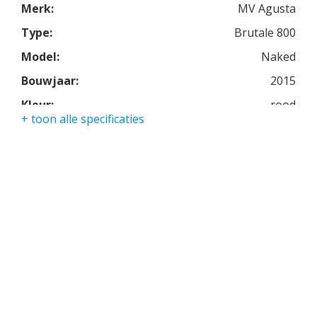
Merk:
MV Agusta
Type:
Brutale 800
Model:
Naked
Bouwjaar:
2015
Kleur:
rood
+ toon alle specificaties
Kmstand:
22943km
Cilinders:
3
Aantal CC:
800
Garantie:
3 maanden