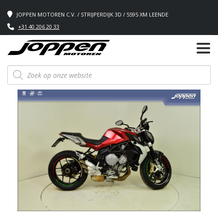
JOPPEN MOTOREN C.V. / STRIJPERDIJK 3D / 5595 XM LEENDE
+31 40 206 20 33
Producten
zoeken