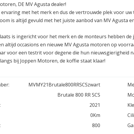
toren, DE MV Agusta dealer!
 ervaring met het merk en dus de vertrouwde plek voor uw t
om is altijd gevuld met het juiste aanbod van MV Agusta en 
aats is ingericht voor het merk en de monteurs hebben de j
 altijd occasions en nieuwe MV Agusta motoren op voorra
ar voor een testrit voor degene die hun nieuwsgierigheid
langs bij Joppen Motoren, de koffie staat klaar!
ber:
MVMY21Brutale800RRSCSzwart
Me
Brutale 800 RR SCS
Mo
:
2021
Kle
0Km
Cil
:
800
Ga