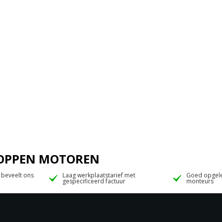
 JOPPEN MOTOREN
 beveelt ons
Laag werkplaatstarief met
Goed opgele
gespecificeerd factuur
monteurs