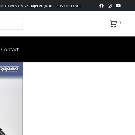
MOTOREN C.V. / STRIJPERDIJK 3D / 5595 XM LEENDE
0
Contact