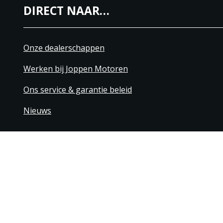
DIRECT NAAR…
Onze dealerschappen
Werken bij Joppen Motoren
Ons service & garantie beleid
Nieuws
+31 40 206 20 33
Contact
Disclaimer
Algemene leverings- & betaling
© 1976 - 2025 | Joppen Motoren C.V.