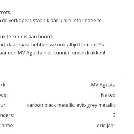
rots.
de verkopers staan klaar u alle informatie te
uiste kennis aan boord.
ad, daarnaast hebben we ook altijd Demoâ€™s
 naar een MV Agusta niet kunnen onderdrukken!
rk:
MV Agusta
del:
Naked
ur:
carbon black metallic, avio grey metallic
inders:
3
rantie:
drie jaar