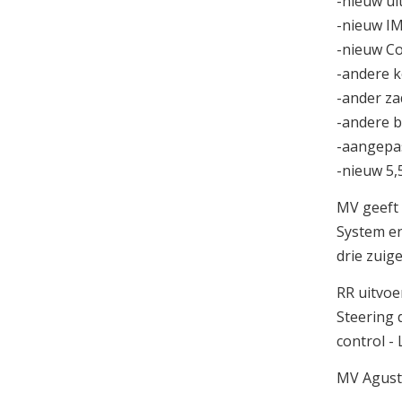
-nieuw uit
-nieuw IM
-nieuw Co
-andere 
-ander za
-andere b
-aangepas
-nieuw 5,
MV geeft 
System en
drie zuige
RR uitvoe
Steering 
control -
MV Agusta 