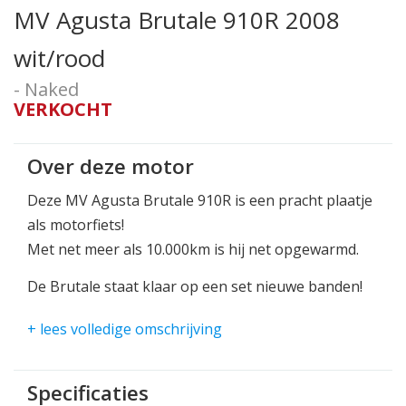
MV Agusta Brutale 910R 2008
wit/rood
- Naked
VERKOCHT
Over deze motor
Deze MV Agusta Brutale 910R is een pracht plaatje
als motorfiets!
Met net meer als 10.000km is hij net opgewarmd.
De Brutale staat klaar op een set nieuwe banden!
137pk en ruim voldoende koppel om altijd met een
+ lees volledige omschrijving
big smile te kunnen rijden.
Perfecte styling en perfecte rij eigenschappen, dat
Specificaties