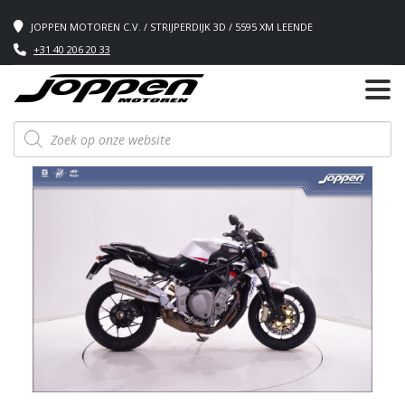
JOPPEN MOTOREN C.V. / STRIJPERDIJK 3D / 5595 XM LEENDE
+31 40 206 20 33
Producten
zoeken